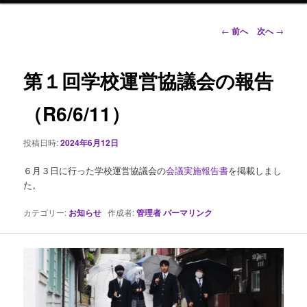
ン
投
←
前へ
次へ
→
稿
ナ
テ
ビ
第１回学校運営協議会の報告
ゲ
ン
ー
（R6/6/11）
シ
ツ
ョ
投稿日時:
2024年6月12日
ン
へ
６月３日に行った学校運営協議会の
会議実施報告書
を掲載しまし
移
た。
動
カテゴリー:
お知らせ
作成者:
管理者
パーマリンク