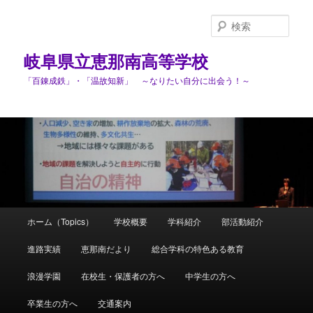
検
索
岐阜県立恵那南高等学校
「百錬成鉄」・「温故知新」 ～なりたい自分に出会う！～
メ
ホーム（Topics）
学校概要
学科紹介
部活動紹介
メ
イ
ン
進路実績
恵那南だより
総合学科の特色ある教育
イ
メ
ニ
浪漫学園
在校生・保護者の方へ
中学生の方へ
ン
ュ
ー
卒業生の方へ
交通案内
コ