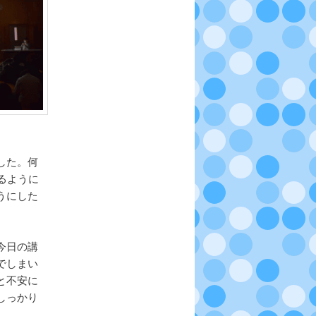
した。何
るように
うにした
今日の講
でしまい
と不安に
しっかり