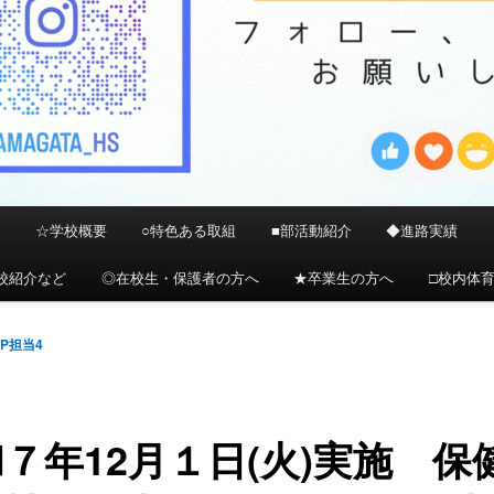
）
☆学校概要
○特色ある取組
■部活動紹介
◆進路実績
校紹介など
◎在校生・保護者の方へ
★卒業生の方へ
□校内体
HP担当4
７年12月１日(火)実施 保