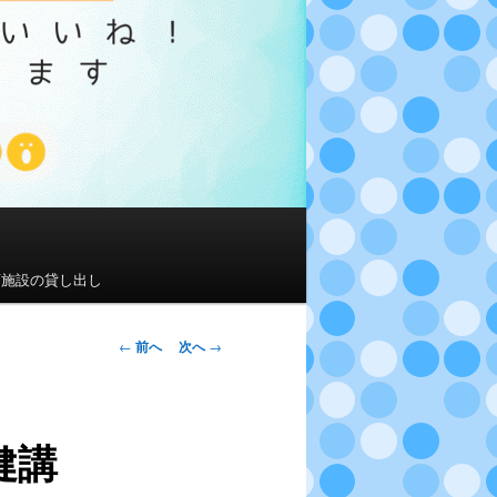
育施設の貸し出し
投
←
前へ
次へ
→
稿
ナ
ビ
健講
ゲ
ー