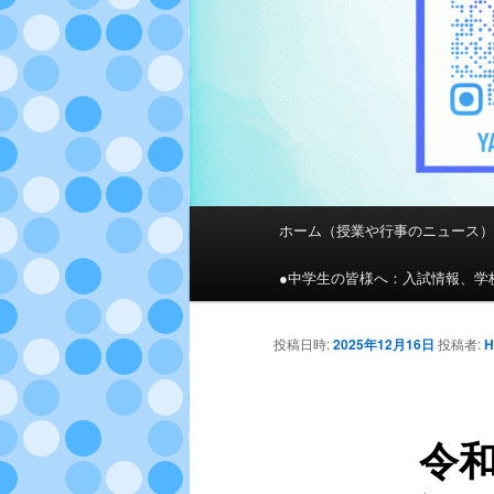
メ
ホーム（授業や行事のニュース
メ
イ
ン
●中学生の皆様へ：入試情報、学
イ
メ
ニ
ン
投稿日時:
2025年12月16日
投稿者:
ュ
ー
コ
令和
ン