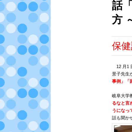
話
テ
方
ン
ツ
保健
へ
移
12 月
景子先生
動
事例」「
岐阜大学
るなと言
うになっ
話も聞か