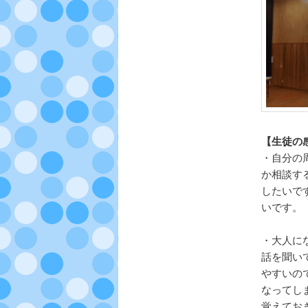
【生徒の感
・自分の
か相談す
したいで
いです。
・大人に
話を聞い
やすいの
なってし
覚えてお