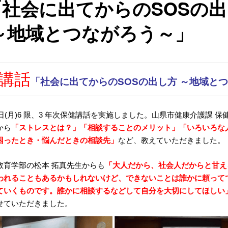
「社会に出てからのSOSの
 ～地域とつながろう～」
講話
「社会に出てからのSOSの出し方 ～地域と
1 日(月)6 限、3 年次保健講話を実施しました。山県市健康介護課 
から
「ストレスとは？」「相談することのメリット」「いろいろな
困ったとき・悩
んだときの相談先」
など、教えていただきました。
教育学部の松本 拓真先生からも
「大人だから、社会人だからと甘え
わ
れることもあるかもしれないけど、できないことは誰かに頼って
ていくもので
す。誰かに相談するなどして自分を大切にしてほしい
せていただきました。