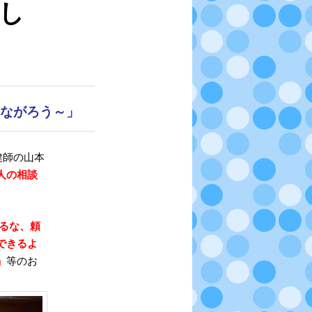
出し
シ
ョ
ン
つながろう～」
保健師の山本
人の相談
るな、頼
できるよ
」
等のお