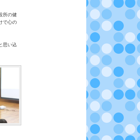
役所の健
けで心の
と思い込
。