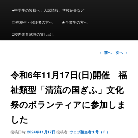
メ
ニ
●中学生の皆様へ：入試情報、学校紹介など
ン
ュ
ー
◎在校生・保護者の方へ
★卒業生の方へ
コ
□校内体育施設の貸し出し
ン
投
←
前へ
次へ
→
テ
稿
ナ
ン
ビ
令和6年11月17日(日)開催 福
ゲ
ツ
ー
祉類型「清流の国ぎふ」文化
シ
へ
ョ
祭のボランティアに参加しま
ン
移
した
動
投稿日時:
2024年11月17日
投稿者:
ウェブ担当者１号（Ｆ）