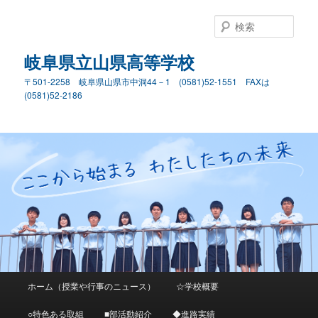
検
索
岐阜県立山県高等学校
〒501-2258 岐阜県山県市中洞44－1 (0581)52-1551 FAXは
(0581)52-2186
メ
ホーム（授業や行事のニュース）
☆学校概要
メ
イ
ン
○特色ある取組
■部活動紹介
◆進路実績
イ