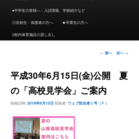
メ
ニ
●中学生の皆様へ：入試情報、学校紹介など
ン
ュ
ー
◎在校生・保護者の方へ
★卒業生の方へ
コ
□校内体育施設の貸し出し
ン
投
←
前へ
次へ
→
テ
稿
ナ
ン
ビ
平成30年6月15日(金)公開 夏
ゲ
ツ
ー
の「高校見学会」ご案内
シ
へ
ョ
投稿日時:
2018年6月15日
投稿者:
ウェブ担当者１号（Ｆ）
ン
移
動