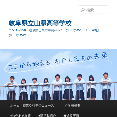
検
索
岐阜県立山県高等学校
〒501-2258 岐阜県山県市中洞44－1 (0581)52-1551 FAXは
(0581)52-2186
メ
ホーム（授業や行事のニュース）
☆学校概要
メ
イ
ン
○特色ある取組
■部活動紹介
◆進路実績
イ