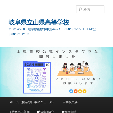
検
索
岐阜県立山県高等学校
〒501-2258 岐阜県山県市中洞44－1 (0581)52-1551 FAXは
(0581)52-2186
メ
ホーム（授業や行事のニュース）
☆学校概要
メ
イ
ン
○特色ある取組
■部活動紹介
◆進路実績