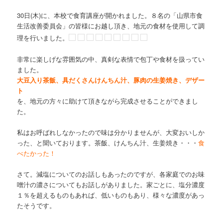
30日(木)に、本校で食育講座が開かれました。８名の「山県市食
生活改善委員会」の皆様にお越し頂き、地元の食材を使用して調
理を行いました。
非常に楽しげな雰囲気の中、真剣な表情で包丁や食材を扱ってい
ました。
大豆入り茶飯、具だくさんけんちん汁、豚肉の生姜焼き、デザー
ト
を、地元の方々に助けて頂きながら完成させることができまし
た。
私はお呼ばれしなかったので味は分かりませんが、大変おいしか
った、と聞いております。茶飯、けんちん汁、生姜焼き・・・
食
べたかった！
さて。減塩についてのお話しもあったのですが、各家庭でのお味
噌汁の濃さについてもお話しがありました。家ごとに、塩分濃度
１％を超えるものもあれば、低いものもあり、様々な濃度があっ
たそうです。