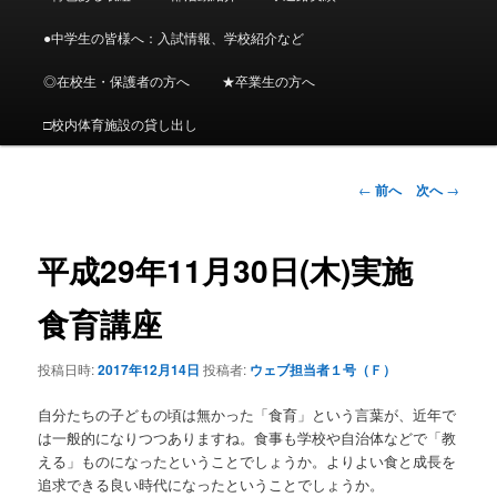
イ
メ
ニ
●中学生の皆様へ：入試情報、学校紹介など
ン
ュ
ー
◎在校生・保護者の方へ
★卒業生の方へ
コ
□校内体育施設の貸し出し
ン
投
←
前へ
次へ
→
テ
稿
ナ
ン
ビ
平成29年11月30日(木)実施
ゲ
ツ
ー
食育講座
シ
へ
ョ
投稿日時:
2017年12月14日
投稿者:
ウェブ担当者１号（Ｆ）
ン
移
自分たちの子どもの頃は無かった「食育」という言葉が、近年で
動
は一般的になりつつありますね。食事も学校や自治体などで「教
える」ものになったということでしょうか。よりよい食と成長を
追求できる良い時代になったということでしょうか。