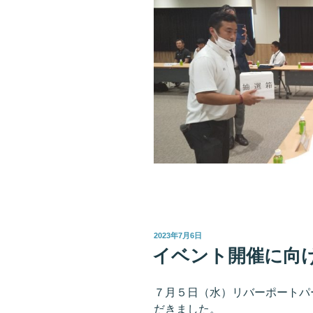
投
2023年7月6日
稿
イベント開催に向
日:
７月５日（水）リバーポートパ
だきました。