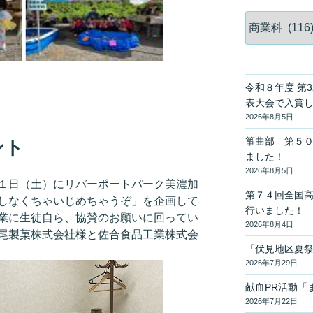
カ
テ
ゴ
リ
ー
令和８年度 第
表大会で入賞
2026年8月5日
箏曲部 第５
ント
ました！
2026年8月5日
１日（土）にリバーポートパーク美濃加
第７４回全国
しなくちゃいじめちゃうぞ」を企画して
行いました！
業に生徒自ら、協賛のお願いに回ってい
2026年8月4日
尾製菓株式会社様と佐合食品工業株式会
「伏見地区夏
2026年7月29日
献血PR活動「
2026年7月22日