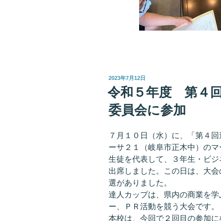
投
2023年7月12日
稿
令和５年度 第４
日:
委員会に参加
７月１０日（水）に、「第４回
ーサ２１（岐阜市正木中）のマ
生徒を代表して、３年生・ビジ
出席しました。この日は、大会
選がありました。
達人カップは、県内の商業を学
ー、ＰＲ活動を競う大会です。
本校は、今回で２回目の参加に