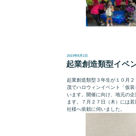
投
2023年8月1日
稿
起業創造類型イベ
日:
起業創造類型３年生が１０月２
茂でハロウィンイベント「仮装
います。開催に向け、地元の企
ます。７月２７日（木）には若
社様へ依頼に伺いました。