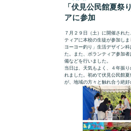
稿
「伏見公民館夏祭
日:
アに参加
７月２９日（土）に開催された
ティアに本校の生徒が参加しま
ヨーヨー釣り」生活デザイン科
た。また、ボランティア参加者
備などを行いました。
当日は、天気もよく、４年振り
れました。初めて伏見公民館夏
が、地域の方々と触れ合う絶好