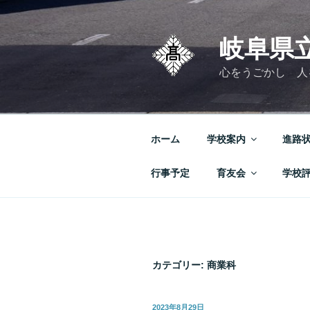
コ
ン
テ
岐阜県
ン
心をうごかし 人
ツ
へ
ス
キ
ホーム
学校案内
進路
ッ
プ
行事予定
育友会
学校
カテゴリー:
商業科
投
2023年8月29日