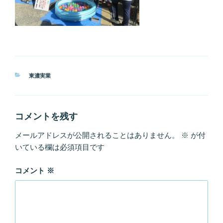
カ
東濃実業
テ
ゴ
リ
ー
コメントを残す
メールアドレスが公開されることはありません。
※
が付
いている欄は必須項目です
コメント
※