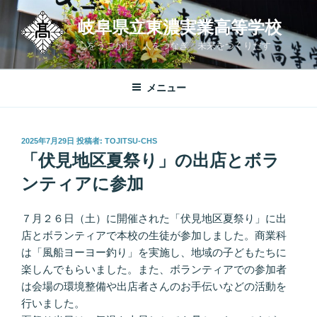
コ
岐阜県立東濃実業高等学校
ン
テ
心をうごかし 人をつなぎ 未来をつくりだす
ン
ツ
メニュー
へ
ス
キ
投
2025年7月29日
投稿者:
TOJITSU-CHS
ッ
稿
「伏見地区夏祭り」の出店とボラ
プ
日:
ンティアに参加
７月２６日（土）に開催された「伏見地区夏祭り」に出
店とボランティアで本校の生徒が参加しました。商業科
は「風船ヨーヨー釣り」を実施し、地域の子どもたちに
楽しんでもらいました。また、ボランティアでの参加者
は会場の環境整備や出店者さんのお手伝いなどの活動を
行いました。