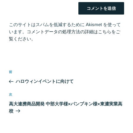
このサイトはスパムを低減するために Akismet を使って
います。
コメントデータの処理方法の詳細はこちらをご
覧ください
。
投
前
前
稿
の
ハロウィンイベントに向けて
ナ
投
ビ
稿
次
次
ゲ
の
高大連携商品開発 中部大学様×パンプキン様×東濃実業高
投
ー
校
稿
シ
ョ