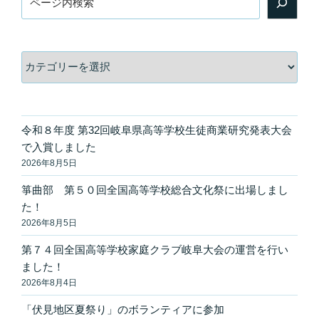
索
カ
テ
ゴ
リ
ー
令和８年度 第32回岐阜県高等学校生徒商業研究発表大会
で入賞しました
2026年8月5日
箏曲部 第５０回全国高等学校総合文化祭に出場しまし
た！
2026年8月5日
第７４回全国高等学校家庭クラブ岐阜大会の運営を行い
ました！
2026年8月4日
「伏見地区夏祭り」のボランティアに参加