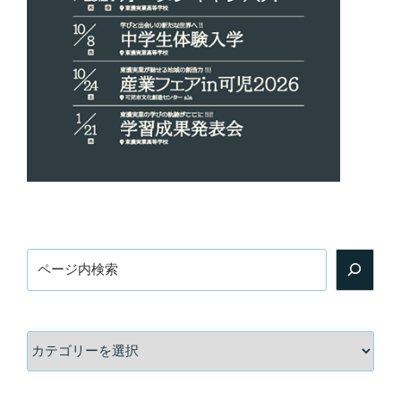
検
索
カ
テ
ゴ