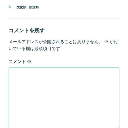
カ
文化部
、
部活動
テ
ゴ
リ
ー
コメントを残す
メールアドレスが公開されることはありません。
※
が付
いている欄は必須項目です
コメント
※