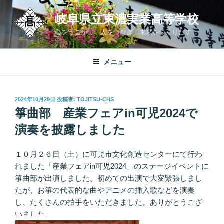
コ
岐阜県立東濃実業高等学校
ン
テ
心をうごかし 人をつなぎ 未来をつくりだす
ン
ツ
メニュー
へ
ス
キ
投
2024年10月29日
投稿者:
TOJITSU-CHS
ッ
稿
箏曲部 産業フェアin可児2024で
プ
日:
演奏を披露しました
１０月２６日（土）に可児市文化創造センターにて行わ
れました「産業フェアin可児2024」のステージイベントに
箏曲部が出演しました。初めての出演で大変緊張しまし
たが、お箏の代表的な曲やアニメの挿入歌などを演奏
し、たくさんの拍手をいただきました。ありがとうござ
いました。