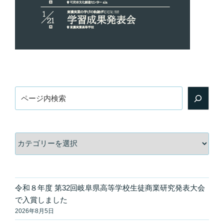
検
索
カ
テ
ゴ
リ
ー
令和８年度 第32回岐阜県高等学校生徒商業研究発表大会
で入賞しました
2026年8月5日