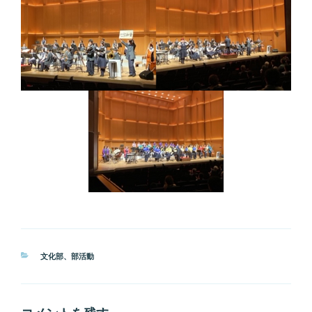
カ
文化部
、
部活動
テ
ゴ
リ
ー