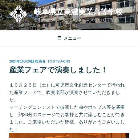
コ
岐阜県立東濃実業高等学校
ン
テ
心をうごかし 人をつなぎ 未来をつくりだす
ン
ツ
メニュー
へ
ス
キ
投
2024年10月29日
投稿者:
TOJITSU-CHS
ッ
稿
産業フェアで演奏しました！
プ
日:
１０月２６日（土）に可児市文化創造センターで行われ
た産業フェアで、吹奏楽部が演奏させていただきまし
た。
マーチングコンテストで披露した曲やポップス等を演奏
し、約30分のステージでお客様と共に楽しむことができ
ました。ご来場いただいた皆様、ありがとうございまし
た！