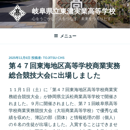
コ
岐阜県立東濃実業高等学校
ン
テ
心をうごかし 人をつなぎ 未来をつくりだす
ン
ツ
メニュー
へ
ス
キ
投
2025年11月6日
投稿者:
TOJITSU-CHS
ッ
稿
第４７回東海地区高等学校商業実務
プ
日:
総合競技大会に出場しました
１１月１日（土）に「第４７回東海地区高等学校商業実
務総合競技大会」が静岡県立浜松商業高等学校で開催さ
れました。９月に開催されました、第７１回岐阜県高等
学校商業実務競技大会（大垣商業高等学校）で優秀な成
績を収めた、簿記の部（団体）と情報処理の部（個人）
の６名の生徒が出場しました。入賞することはできませ