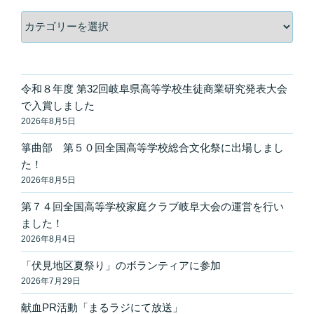
カ
テ
ゴ
リ
ー
令和８年度 第32回岐阜県高等学校生徒商業研究発表大会
で入賞しました
2026年8月5日
箏曲部 第５０回全国高等学校総合文化祭に出場しまし
た！
2026年8月5日
第７４回全国高等学校家庭クラブ岐阜大会の運営を行い
ました！
2026年8月4日
「伏見地区夏祭り」のボランティアに参加
2026年7月29日
献血PR活動「まるラジにて放送」