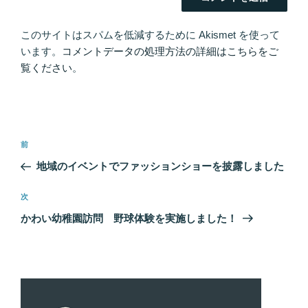
このサイトはスパムを低減するために Akismet を使って
います。
コメントデータの処理方法の詳細はこちらをご
覧ください
。
投
前
前
稿
の
地域のイベントでファッションショーを披露しました
ナ
投
ビ
稿
次
次
ゲ
の
かわい幼稚園訪問 野球体験を実施しました！
投
ー
稿
シ
ョ
ン