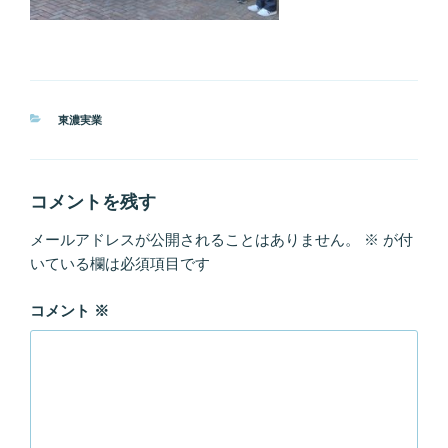
カ
東濃実業
テ
ゴ
リ
ー
コメントを残す
メールアドレスが公開されることはありません。
※
が付
いている欄は必須項目です
コメント
※