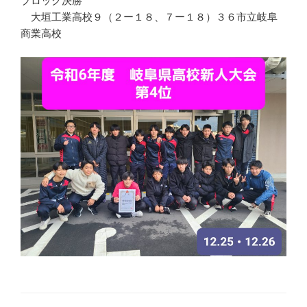
ブロック決勝
大垣工業高校９（２ー１８、７ー１８）３６市立岐阜
商業高校