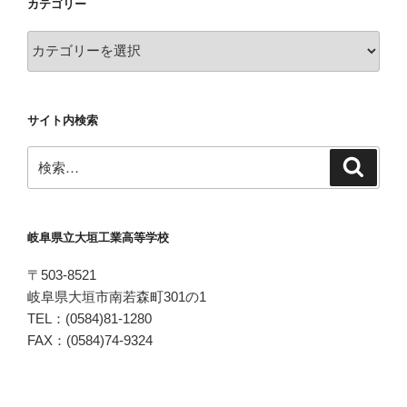
カテゴリー
カ
テ
ゴ
リ
サイト内検索
ー
検
検
索
索:
岐阜県立大垣工業高等学校
〒503-8521
岐阜県大垣市南若森町301の1
TEL：(0584)81-1280
FAX：(0584)74-9324