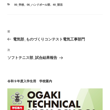
カ
00_学校
、
06_ハンドボール部
、
40_部活
テ
ゴ
リ
ー
投
前
前
稿
の
電気部_ものづくりコンテスト電気工事部門
ナ
投
ビ
稿
次
次
ゲ
の
ソフトテニス部_試合結果報告
投
ー
稿
シ
ョ
令和９年度入学生用 学校案内
ン