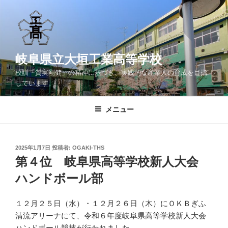
コ
ン
テ
ン
ツ
岐阜県立大垣工業高等学校
へ
校訓「質実剛健」の精神に基づき、実践的な産業人の育成を目指
ス
しています。
キ
ッ
メニュー
プ
投
2025年1月7日
投稿者:
OGAKI-THS
稿
第４位 岐阜県高等学校新人大会
日:
ハンドボール部
１２月２５日（水）・１２月２６日（木）にＯＫＢぎふ
清流アリーナにて、令和６年度岐阜県高等学校新人大会
ハンドボール競技が行われました。