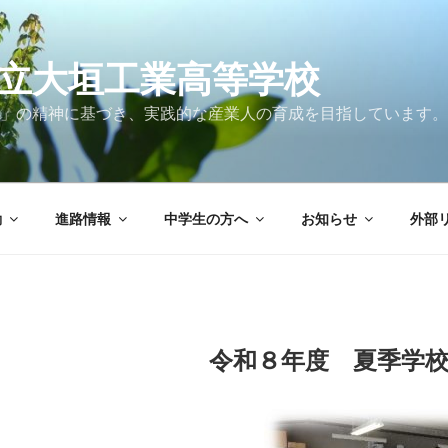
立大垣工業高等学校
」の精神に基づき、実践的な産業人の育成を目指しています。
動
進路情報
中学生の方へ
お知らせ
外部
令和８年度 夏季学