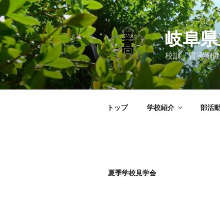
コ
ン
テ
岐阜県
ン
ツ
校訓「質実剛健
へ
ス
キ
ッ
トップ
学校紹介
部活
プ
夏季学校見学会