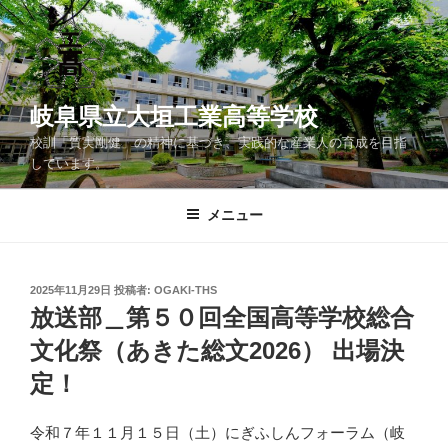
コ
ン
テ
ン
ツ
岐阜県立大垣工業高等学校
へ
校訓「質実剛健」の精神に基づき、実践的な産業人の育成を目指
ス
しています。
キ
ッ
メニュー
プ
投
2025年11月29日
投稿者:
OGAKI-THS
稿
放送部＿第５０回全国高等学校総合
日:
文化祭（あきた総文2026） 出場決
定！
令和７年１１月１５日（土）にぎふしんフォーラム（岐