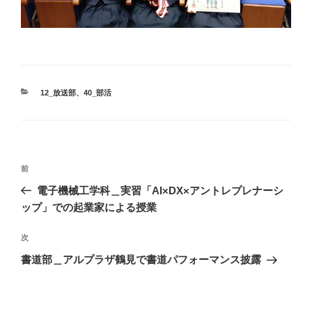
カ
12_放送部
、
40_部活
テ
ゴ
リ
ー
投
前
前
稿
の
電子機械工学科＿実習「AI×DX×アントレプレナーシ
ナ
投
ップ」での起業家による授業
ビ
稿
ゲ
次
次
の
ー
書道部＿アルプラザ鶴見で書道パフォーマンス披露
投
シ
稿
ョ