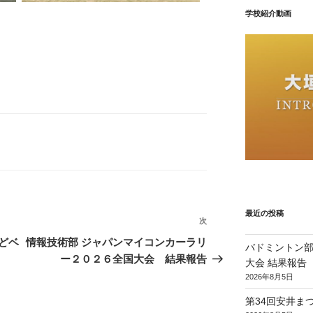
学校紹介動画
最近の投稿
次
次
の
どベ
情報技術部 ジャパンマイコンカーラリ
バドミントン部
投
ー２０２６全国大会 結果報告
大会 結果報告
稿
2026年8月5日
第34回安井ま