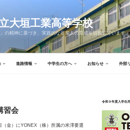
立大垣工業高等学校
」の精神に基づき、実践的な産業人の育成を目指しています。
動
進路情報
中学生の方へ
お知らせ
外部
令和９年度入学生
講習会
日（金）にYONEX（株）所属の米澤要選