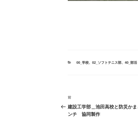
カ
00_学校
、
02_ソフトテニス部
、
40_部活
テ
ゴ
リ
ー
投
前
前
稿
の
建設工学部＿池田高校と防災かま
投
ンチ 協同製作
ナ
稿
ビ