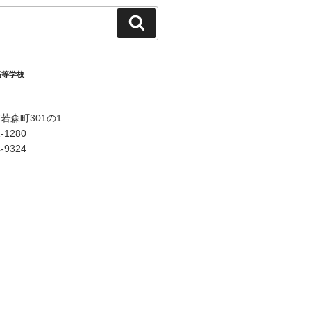
検
索
高等学校
若森町301の1
-1280
-9324