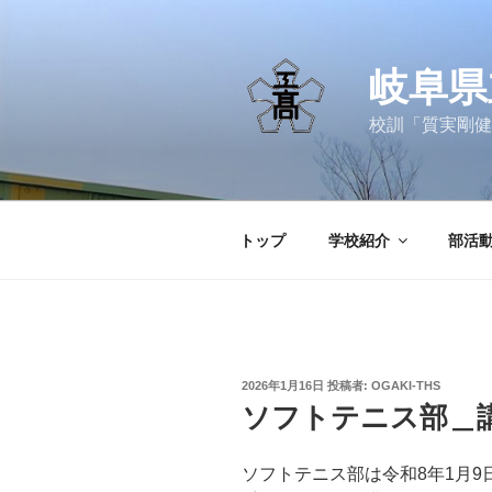
コ
ン
テ
岐阜県
ン
ツ
校訓「質実剛健
へ
ス
キ
ッ
トップ
学校紹介
部活
プ
投
2026年1月16日
投稿者:
OGAKI-THS
稿
ソフトテニス部＿
日:
ソフトテニス部は令和8年1月9