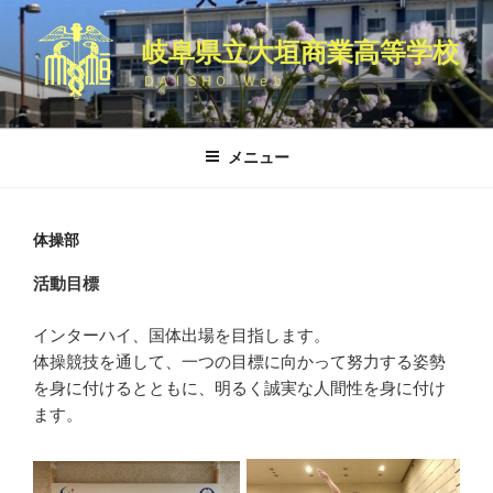
コ
ン
岐阜県立大垣商業高等学校
テ
ＤＡＩＳＨＯ Ｗｅｂ
ン
ツ
へ
メニュー
ス
キ
ッ
体操部
プ
活動目標
インターハイ、国体出場を目指します。
体操競技を通して、一つの目標に向かって努力する姿勢
を身に付けるとともに、明るく誠実な人間性を身に付け
ます。