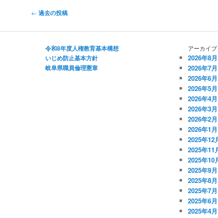
投
←
過去の投稿
稿
ナ
ビ
令和8年度人権教育基本構想
アーカイブ
2026年8月
いじめ防止基本方針
ゲ
岐阜県職員倫理憲章
2026年7月
ー
2026年6月
シ
2026年5月
ョ
2026年4月
ン
2026年3月
2026年2月
2026年1月
2025年12
2025年11
2025年10
2025年9月
2025年8月
2025年7月
2025年6月
2025年4月