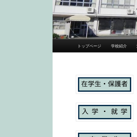
メ
トップページ
学校紹介
メ
サ
イ
ン
イ
ブ
メ
ニ
ン
コ
ュ
ー
コ
ン
ン
テ
テ
ン
ン
ツ