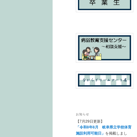
ツ
へ
へ
移
移
動
動
お知らせ
【7月29日更新】
「令和8年8月 岐阜県立学校体育
施設利用可能日」
を掲載しまし