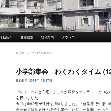
活動紹介
各種報告
研修案内
ダウンロード
月別アーカイブ:
2024年12月
小学部集会 わくわくタイム (12/
投稿日時:
2024年12月27日
プレイルームと在宅、すこやか病棟をオンラインでつない
を行いました。
今回は6年2組が進行を担当しました。「修学旅行の思い
合わせて修学旅行の様子を報告したり、一番楽しかった