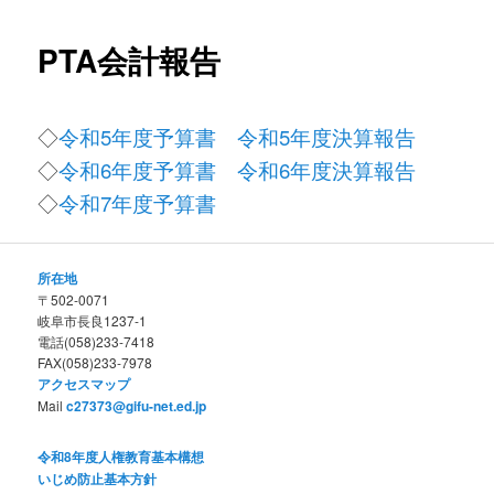
ュ
ー
コ
PTA会計報告
ン
◇
令和5年度予算書
令和5年度決算報告
テ
◇
令和6年度予算書
令和6年度決算報告
ン
◇
令和7年度予算書
ツ
所在地
へ
〒502-0071
岐阜市長良1237-1
移
電話(058)233-7418
FAX(058)233-7978
動
アクセスマップ
Mail
c27373@gifu-net.ed.jp
令和8年度人権教育基本構想
いじめ防止基本方針