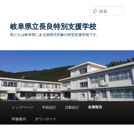
検
索
岐阜県立長良特別支援学校
私たちは岐阜県にある病弱児対象の特別支援学校です。
メ
各種報告
トップページ
学校紹介
活動紹介
メ
イ
ン
研修案内
ダウンロード
イ
メ
ニ
ン