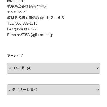
問い合わせ
岐阜県立各務原高等学校
〒504-8585
岐阜県各務原市蘇原新生町２－６３
TEL:(058)383-1015
FAX:(058)383-7669
E-mail:c27353@gifu-net.ed.jp
アーカイブ
ア
ー
カ
イ
カ
ブ
テ
ゴ
リ