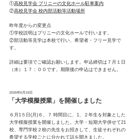
①
高校見学会 プリニーの文化ホール駐車案内
②
高校見学会 校内部活動等活動場所
昨年度からの変更点
①学校説明はプリニーの文化ホールで行います。
②部活動等見学は本校で行い、希望者・フリー見学で
す。
詳細は要項でご確認お願いします。申込締切は７月１日
（水）１７：００です。期限後の申込はできません。
投
2026年6月19日
稿
「大学模擬授業」を開催しました
日:
６月1５日(月)６、７ 時間目に、1、２年生を対象とした
大学模擬授業を開催しました。大学・短期大学併せて21
校、専門学校２校の先生をお招きして、生徒それぞれの
希望する学校ごとに分かれて話を聞きました。