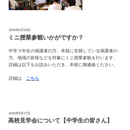
投
2026年6月18日
稿
ミニ授業参観いかがですか？
日:
中学３年生の保護者の方、本校に在籍している保護者の
方、地域の皆様などを対象にミニ授業参観を行います。
詳細は以下をお読みいただき、本校に御連絡ください。
詳細は
こちら
投
2026年6月17日
稿
高校見学会について【中学生の皆さん】
日: