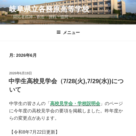
コ
岐阜県立各務原高等学校
ン
「開拓者精神～創造・挑戦・協同～」
テ
ン
ツ
メニュー
へ
ス
キ
月:
2026年6月
ッ
プ
投
2026年6月19日
稿
中学生高校見学会（7/28(火),7/29(水))につ
日:
いて
中学生の皆さんの「
高校見学会・学校説明会
」のページ
に今年度の高校見学会の要項を掲載しました。昨年度か
らの変更点があります。
【令和8年7月22日更新】