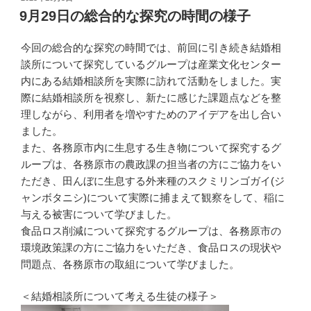
稿
9月29日の総合的な探究の時間の様子
日:
今回の総合的な探究の時間では、前回に引き続き結婚相
談所について探究しているグループは産業文化センター
内にある結婚相談所を実際に訪れて活動をしました。実
際に結婚相談所を視察し、新たに感じた課題点などを整
理しながら、利用者を増やすためのアイデアを出し合い
ました。
また、各務原市内に生息する生き物について探究するグ
ループは、各務原市の農政課の担当者の方にご協力をい
ただき、田んぼに生息する外来種のスクミリンゴガイ(ジ
ャンボタニシ)について実際に捕まえて観察をして、稲に
与える被害について学びました。
食品ロス削減について探究するグループは、各務原市の
環境政策課の方にご協力をいただき、食品ロスの現状や
問題点、各務原市の取組について学びました。
＜結婚相談所について考える生徒の様子＞