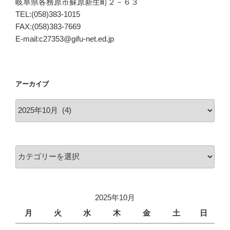
岐阜県各務原市蘇原新生町２－６３
TEL:(058)383-1015
FAX:(058)383-7669
E-mail:c27353@gifu-net.ed.jp
アーカイブ
ア
ー
カ
イ
カ
ブ
テ
ゴ
リ
2025年10月
ー
月
火
水
木
金
土
日