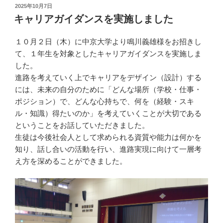
投
2025年10月7日
稿
キャリアガイダンスを実施しました
日:
１０月２日（木）に中京大学より鳴川義雄様をお招きし
て、１年生を対象としたキャリアガイダンスを実施しま
した。
進路を考えていく上でキャリアをデザイン（設計）する
には、未来の自分のために「どんな場所（学校・仕事・
ポジション）で、どんな心持ちで、何を（経験・スキ
ル・知識）得たいのか」を考えていくことが大切である
ということをお話していただきました。
生徒は今後社会人として求められる資質や能力は何かを
知り、話し合いの活動を行い、進路実現に向けて一層考
え方を深めることができました。