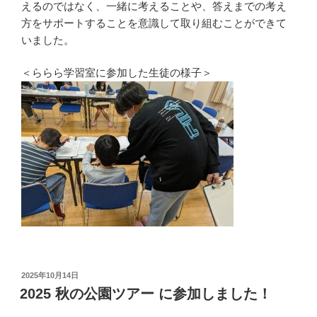
えるのではなく、一緒に考えることや、答えまでの考え
方をサポートすることを意識して取り組むことができて
いました。
＜ららら学習室に参加した生徒の様子＞
投
2025年10月14日
稿
2025 秋の公園ツアー に参加しました！
日: