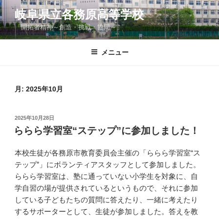
コ
岐阜県立各務原高等学校
ン
「開拓者精神～創造・挑戦・協同～」
テ
ン
ツ
メニュー
へ
ス
キ
月:
2025年10月
ッ
プ
投
2025年10月28日
稿
ららら学習室“ステップ”に参加しました！
日:
本校生徒が各務原市教育委員会主催の「ららら学習室“ス
テップ”」にボランティアスタッフとして参加しました。
ららら学習室は、塾に通っていない小学生を対象に、自
学自習の場が提供されているというもので、それに参加
している子どもたちの質問に答えたり、一緒に考えたり
するサポーターとして、生徒が参加しました。答えを教