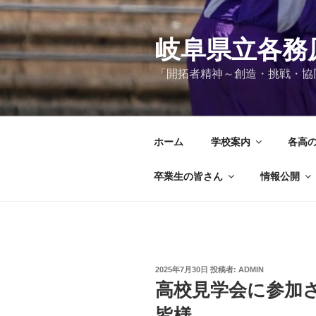
コ
ン
テ
岐阜県立各務
ン
「開拓者精神～創造・挑戦・協
ツ
へ
ス
キ
ホーム
学校案内
各高
ッ
プ
卒業生の皆さん
情報公開
投
2025年7月30日
投稿者:
ADMIN
稿
高校見学会に参加
日:
皆様