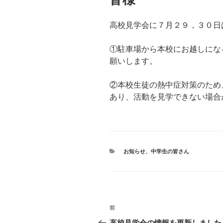
高校見学会に７月２９，３０日
①駐車場から本校にお越しにな
願いします。
②本校生徒の熱中症対策のため
あり、活動を見学できない場合
カ
お知らせ
、
中学生の皆さん
テ
ゴ
リ
ー
投
前
前
稿
の
高校見学会の情報を更新しました