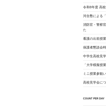
令和8年度 高
河合塾による
消防官・警察
た
看護の出前授
保護者懇談会
中学生高校見学会（
「大学模擬授
ミニ授業参観
高校見学会に
COUNT PER DAY