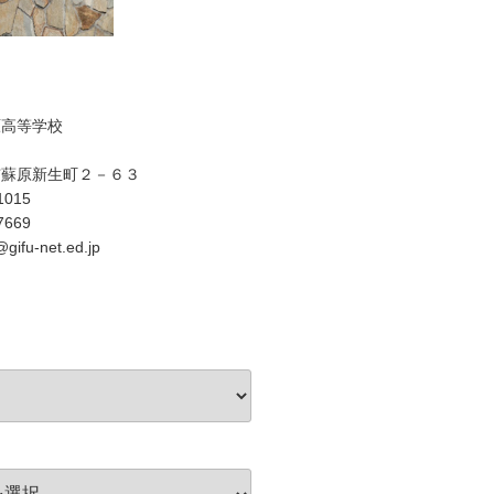
原高等学校
市蘇原新生町２－６３
1015
7669
gifu-net.ed.jp