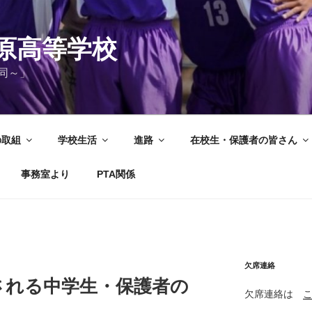
原高等学校
同～」
の取組
学校生活
進路
在校生・保護者の皆さん
事務室より
PTA関係
欠席連絡
される中学生・保護者の
欠席連絡は