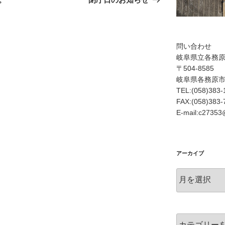
投
稿
問い合わせ
岐阜県立各務
〒504-8585
岐阜県各務原
TEL:(058)383-
FAX:(058)383-
E-mail:c27353@
アーカイブ
ア
ー
カ
イ
ブ
カ