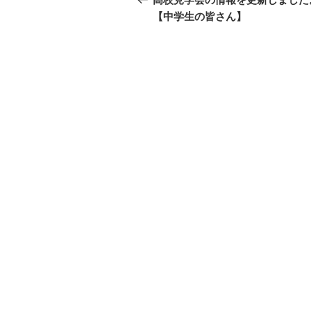
投
【中学生の皆さん】
ナ
稿
ビ
ゲ
ー
シ
ョ
ン