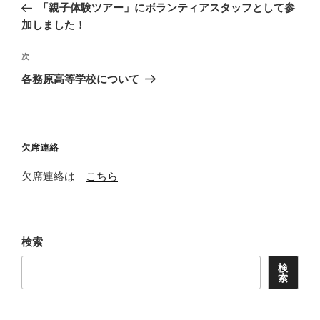
の
「親子体験ツアー」にボランティアスタッフとして参
ナ
投
加しました！
ビ
稿
ゲ
次
次
の
ー
各務原高等学校について
投
シ
稿
ョ
ン
欠席連絡
欠席連絡は
こちら
検索
検
索