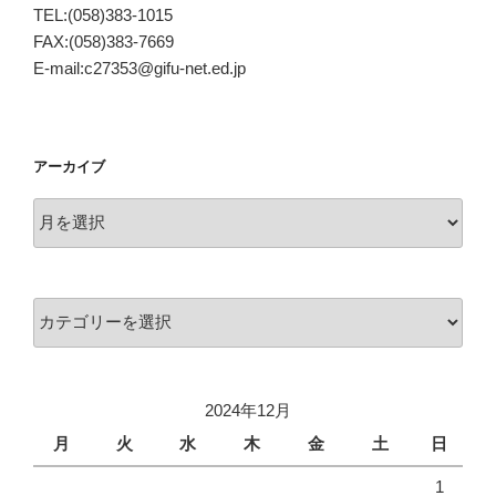
TEL:(058)383-1015
FAX:(058)383-7669
E-mail:c27353@gifu-net.ed.jp
アーカイブ
ア
ー
カ
イ
カ
ブ
テ
ゴ
リ
2024年12月
ー
月
火
水
木
金
土
日
1