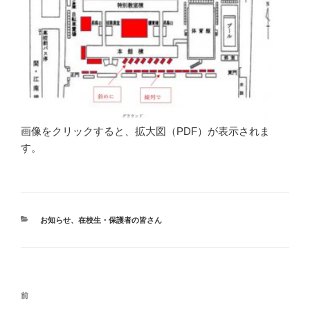
画像をクリックすると、拡大図（PDF）が表示されま
す。
カ
お知らせ
、
在校生・保護者の皆さん
テ
ゴ
リ
ー
投
前
前
稿