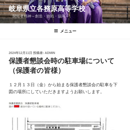
コ
岐阜県立各務原高等学校
ン
「開拓者精神～創造・挑戦・協同～」
テ
ン
ツ
メニュー
へ
ス
キ
投
2024年12月11日
投稿者:
ADMIN
稿
ッ
保護者懇談会時の駐車場について
日:
プ
（保護者の皆様）
１２月１３日（金）から始まる保護者懇談会の駐車を下
図の場所にしていただきますようお願いします。