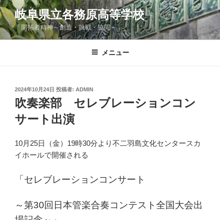
コ
岐阜県立各務原高等学校
ン
「開拓者精神～創造・挑戦・協同～」
テ
ン
ツ
メニュー
へ
ス
キ
投
2024年10月24日
投稿者:
ADMIN
稿
ッ
吹奏楽部 セレブレーションコン
日:
プ
サート出演
10月25日（金）19時30分より不二羽島文化センタースカ
イホールで開催される
「セレブレーションコンサート
～第30回日本管楽合奏コンテスト全国大会出
場記念～」