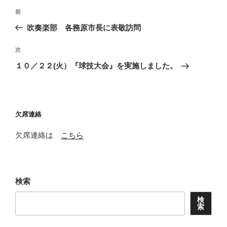
投
前
前
稿
の
吹奏楽部 各務原市長に表敬訪問
ナ
投
ビ
稿
次
次
ゲ
の
１０／２２(火）『球技大会』を実施しました。
投
ー
稿
シ
ョ
欠席連絡
ン
欠席連絡は
こちら
検索
検
索