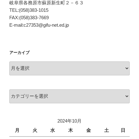
岐阜県各務原市蘇原新生町２－６３
TEL:(058)383-1015
FAX:(058)383-7669
E-mail:c27353@gifu-net.ed.jp
アーカイブ
ア
ー
カ
イ
カ
ブ
テ
ゴ
リ
2024年10月
ー
月
火
水
木
金
土
日