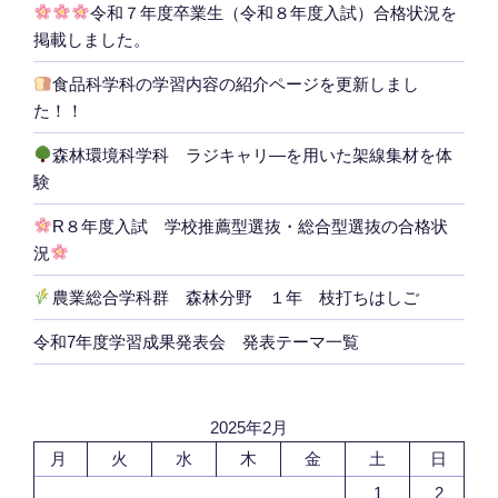
令和７年度卒業生（令和８年度入試）合格状況を
掲載しました。
食品科学科の学習内容の紹介ページを更新しまし
た！！
森林環境科学科 ラジキャリ―を用いた架線集材を体
験
R８年度入試 学校推薦型選抜・総合型選抜の合格状
況
農業総合学科群 森林分野 １年 枝打ちはしご
令和7年度学習成果発表会 発表テーマ一覧
2025年2月
月
火
水
木
金
土
日
1
2