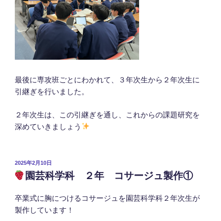
最後に専攻班ごとにわかれて、３年次生から２年次生に
引継ぎを行いました。
２年次生は、この引継ぎを通し、これからの課題研究を
深めていきましょう
投
2025年2月10日
稿
園芸科学科 ２年 コサージュ製作①
日:
卒業式に胸につけるコサージュを園芸科学科２年次生が
製作しています！