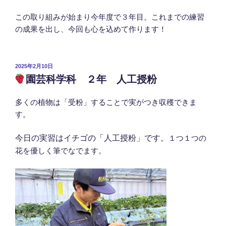
この取り組みが始まり今年度で３年目。これまでの練習
の成果を出し、今回も心を込めて作ります！
投
2025年2月10日
稿
園芸科学科 ２年 人工授粉
日:
多くの植物は「受粉」することで実がつき収穫できま
す。
今日の実習はイチゴの「人工授粉」です。
１つ１つの
花を優しく筆でなでます。