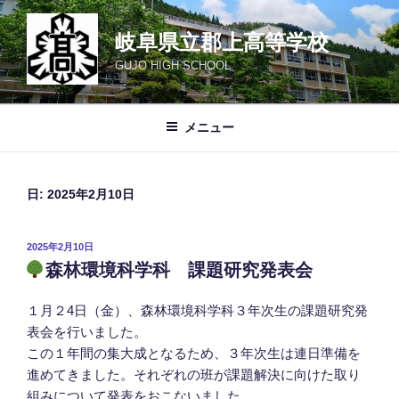
コ
ン
岐阜県立郡上高等学校
テ
GUJO HIGH SCHOOL
ン
ツ
へ
メニュー
ス
キ
ッ
日:
2025年2月10日
プ
投
2025年2月10日
稿
森林環境科学科 課題研究発表会
日:
１月２4日（金）、森林環境科学科３年次生の課題研究発
表会を行いました。
この１年間の集大成となるため、３年次生は連日準備を
進めてきました。それぞれの班が課題解決に向けた取り
組みについて発表をおこないました。