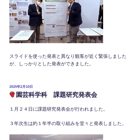
スライドを使った発表と異なり観客が近く緊張しました
が、しっかりとした発表ができました。
投
2025年2月10日
稿
園芸科学科 課題研究発表会
日:
１月２４日に課題研究発表会が行われました。
３年次生は約１年半の取り組みを堂々と発表しました。