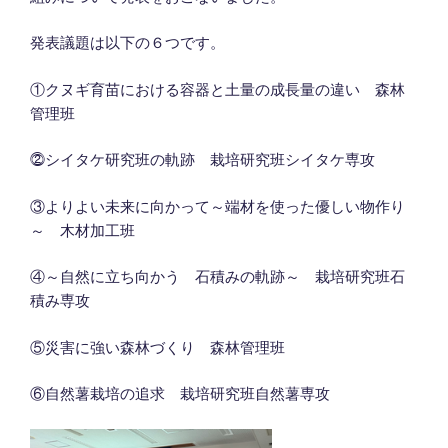
発表議題は以下の６つです。
①クヌギ育苗における容器と土量の成長量の違い 森林
管理班
⓶シイタケ研究班の軌跡 栽培研究班シイタケ専攻
③よりよい未来に向かって～端材を使った優しい物作り
～ 木材加工班
④～自然に立ち向かう 石積みの軌跡～ 栽培研究班石
積み専攻
⑤災害に強い森林づくり 森林管理班
⑥自然薯栽培の追求 栽培研究班自然薯専攻