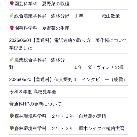
園芸科学科 夏野菜の収穫
総合農業学科群 森林分野 １年 城山散策
園芸科学科 夏野菜の生産
2026/06/04【普通科】電話連絡の取り方、著作権について
学びました
農業総合学科群 森林分
野 １年 ダ・ヴィンチの橋
2026/05/20【普通科】個人探究４ インタビュー（凌霜）
令和８年度 高校見学会
普通科HPの更新について
森林環境科学科 ２年・３年 自然薯の定植
森林環境科学科 ２年・３年 原木シイタケ植菌実習