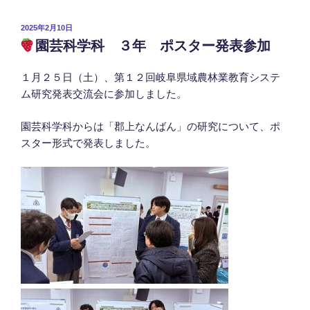
投
2025年2月10日
稿
園芸科学科 ３年 ポスター発表参加
日:
１月２５日（土）、第１２回岐阜県域農林業教育システ
ム研究発表交流会に参加しました。
園芸科学科からは「郡上なんばん」の研究について、ポ
スター形式で発表しました。