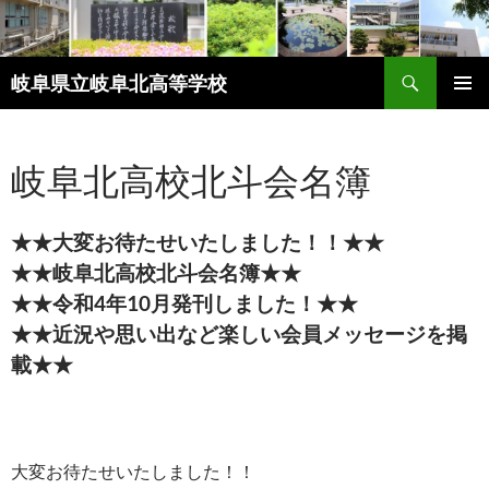
検
岐阜県立岐阜北高等学校
索
コ
メインメ
ン
ニュー
テ
岐阜北高校北斗会名簿
ン
ツ
へ
ス
★★大変お待たせいたしました！！★★
キ
★★岐阜北高校北斗会名簿★★
ッ
★★令和4年10月発刊しました！★★
プ
★★近況や思い出など楽しい会員メッセージを掲
載★★
大変お待たせいたしました！！