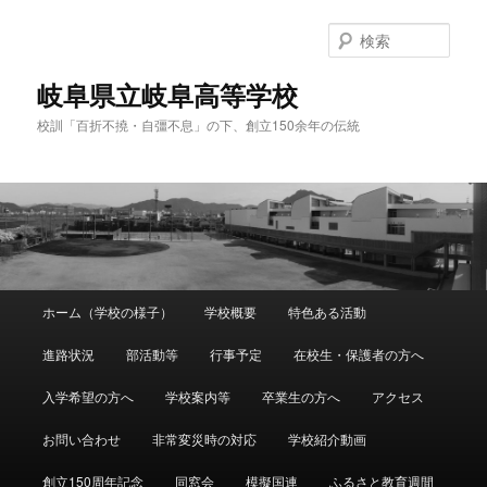
検
索
岐阜県立岐阜高等学校
校訓「百折不撓・自彊不息」の下、創立150余年の伝統
メ
ホーム（学校の様子）
学校概要
特色ある活動
メ
サ
イ
ン
進路状況
部活動等
行事予定
在校生・保護者の方へ
イ
ブ
メ
ニ
入学希望の方へ
学校案内等
卒業生の方へ
アクセス
ン
コ
ュ
ー
お問い合わせ
非常変災時の対応
学校紹介動画
コ
ン
創立150周年記念
同窓会
模擬国連
ふるさと教育週間