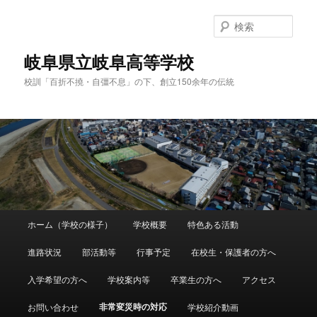
検
索
岐阜県立岐阜高等学校
校訓「百折不撓・自彊不息」の下、創立150余年の伝統
メ
ホーム（学校の様子）
学校概要
特色ある活動
メ
イ
ン
進路状況
部活動等
行事予定
在校生・保護者の方へ
イ
メ
ニ
入学希望の方へ
学校案内等
卒業生の方へ
アクセス
ン
ュ
ー
非常変災時の対応
お問い合わせ
学校紹介動画
コ