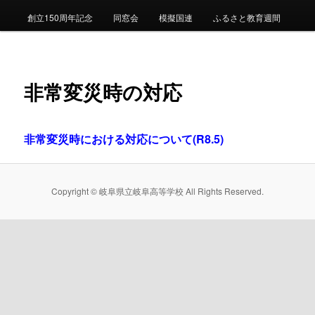
創立150周年記念
同窓会
模擬国連
ふるさと教育週間
ン
テ
非常変災時の対応
ン
ツ
非常変災時における対応について(R8.5)
へ
移
Copyright © 岐阜県立岐阜高等学校 All Rights Reserved.
動