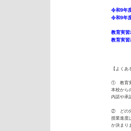
へ
令和9年度 
移
令和9年度 
動
教育実習
教育実習
【よくあ
① 教育
本校から
内諾や承
② どの
授業進度
か決まり