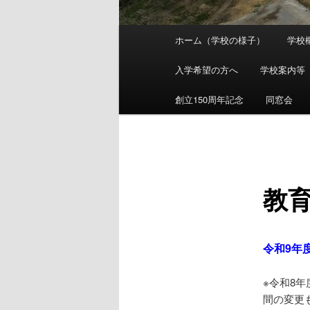
メ
ホーム（学校の様子）
学校
メ
イ
ン
入学希望の方へ
学校案内等
イ
メ
ニ
創立150周年記念
同窓会
ン
ュ
ー
コ
ン
教
テ
ン
令和9年度
ツ
※令和8
間の変更