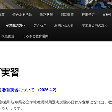
概要
特色ある活動
進路状況
部活動等
行事予定
在校
卒業生の方へ
アクセス
お問い合わせ
非常変災時の対応
模擬国連
ふるさと教育週間
育実習
 教育実習について (2026.4.2)
年度採用 岐阜県公立学校教員採用選考試験の日程が変更になれば、
もありえます。