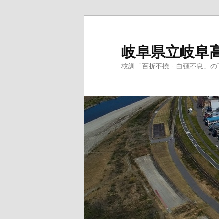
岐阜県立岐阜
校訓「百折不撓・自彊不息」の下