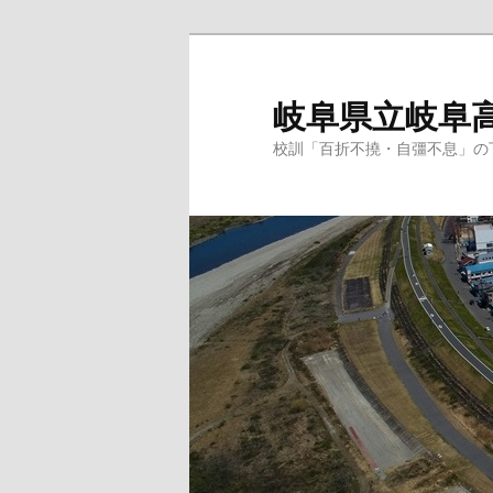
岐阜県立岐阜
校訓「百折不撓・自彊不息」の下