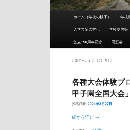
メ
ホーム（学校の様子）
学校
メ
サ
イ
ン
入学希望の方へ
学校案内等
イ
ブ
メ
ニ
創立150周年記念
同窓会
ン
コ
ュ
ー
コ
ン
月別アーカイブ:
2024年3月
ン
テ
各種大会体験プ
テ
ン
甲子園全国大会」
ン
ツ
投稿日時:
2024年3月27日
続きを読む
→
ツ
へ
カテゴリー:
未分類