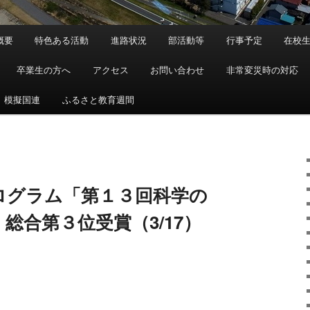
概要
特色ある活動
進路状況
部活動等
行事予定
在校
卒業生の方へ
アクセス
お問い合わせ
非常変災時の対応
模擬国連
ふるさと教育週間
ログラム「第１３回科学の
総合第３位受賞（3/17）