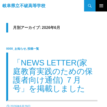
検
岐阜県立不破高等学校
索
コ
メインメ
ン
ニュー
テ
ン
月別アーカイブ: 2026年6月
ツ
へ
ス
0000_お知らせ
,
投稿一覧
キ
ッ
「NEWS LETTER(家
プ
庭教育実践のための保
護者向け通信) ７月
号」を掲載しました
2026年6月29日