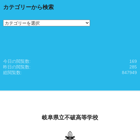
カテゴリーから検索
カ
テ
ゴ
リ
ー
か
ら
今日の閲覧数:
169
検
昨日の閲覧数:
285
索
総閲覧数:
847949
岐阜県立不破高等学校