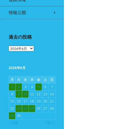
情報公開
過去の投稿
過
去
の
投
2026年6月
稿
月
火
水
木
金
土
日
1
2
3
4
5
6
7
8
9
10
11
12
13
14
15
16
17
18
19
20
21
22
23
24
25
26
27
28
29
30
« 5月
7月 »