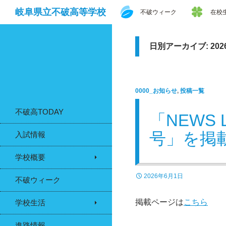
検
コンテンツへスキップ
岐阜県立不破高等学校
不破ウィーク
在校
索
日別アーカイブ: 202
0000_お知らせ
,
投稿一覧
不破高TODAY
「NEWS
号」を掲
入試情報
学校概要
2026年6月1日
不破ウィーク
掲載ページは
こちら
学校生活
進路情報