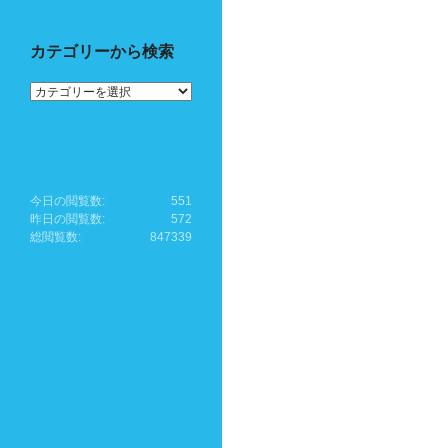
カテゴリーから検索
カ
テ
ゴ
リ
ー
か
ら
今日の閲覧数:
551
検
昨日の閲覧数:
572
索
総閲覧数:
847339