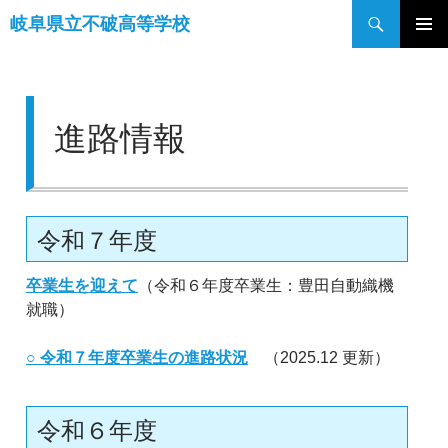
検
岐阜県立不破高等学校
索
コ
メインメ
ン
ニュー
テ
ン
進路情報
ツ
へ
ス
キ
ッ
令和７年度
プ
卒業生を迎えて
（令和６年度卒業生：豊田自動織機
就職）
○
令和７年度卒業生の進路状況
（2025.12 更新）
令和６年度