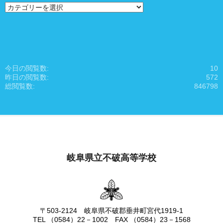
カ
テ
ゴ
リ
ー
か
ら
今日の閲覧数:
10
検
昨日の閲覧数:
572
索
総閲覧数:
846798
岐阜県立不破高等学校
〒503-2124 岐阜県不破郡垂井町宮代1919-1
TEL （0584）22－1002 FAX （0584）23－1568