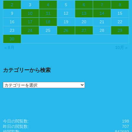
2
3
4
5
6
7
8
9
10
11
12
13
14
15
16
17
18
19
20
21
22
23
24
25
26
27
28
29
30
« 8月
10月 »
カテゴリーから検索
カ
テ
ゴ
リ
ー
か
ら
今日の閲覧数:
198
検
昨日の閲覧数:
707
索
総閲覧数:
847693