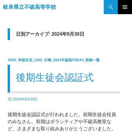
検
岐阜県立不破高等学校
索
コ
メインメ
ン
ニュー
テ
ン
日別アーカイブ: 2024年9月30日
ツ
へ
ス
1000_学校生活
,
1200_行事
,
2024不破高TODAY
,
投稿一覧
キ
ッ
後期生徒会認証式
プ
2024年9月30日
後期生徒会認証式が行われました。前期生徒会役員
のみなさん、前期はボランティアや不破高教室な
ど、さまざまな取り組みありがとうございました。