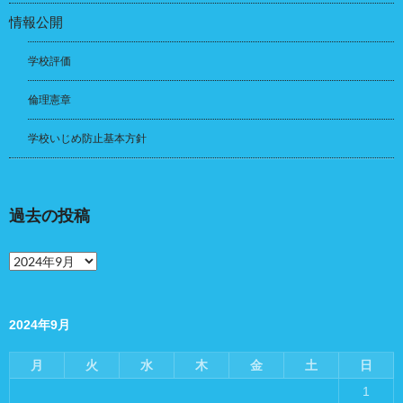
情報公開
学校評価
倫理憲章
学校いじめ防止基本方針
過去の投稿
過
去
の
投
稿
2024年9月
月
火
水
木
金
土
日
1