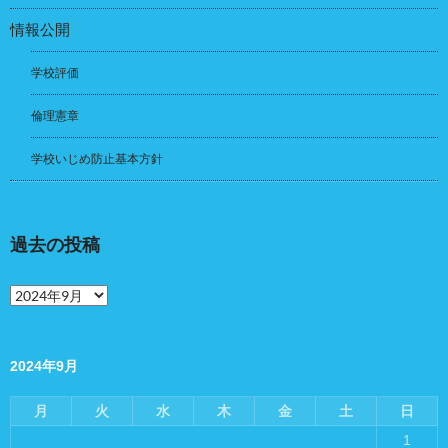
情報公開
学校評価
倫理憲章
学校いじめ防止基本方針
過去の投稿
過
去
の
投
稿
2024年9月
月
火
水
木
金
土
日
1