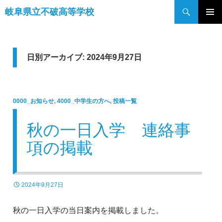
検
岐阜県立不破高等学校
索
コ
メインメ
ン
ニュー
テ
ン
日別アーカイブ: 2024年9月27日
ツ
へ
ス
0000_お知らせ
,
4000_中学生の方へ
,
投稿一覧
キ
ッ
秋の一日入学 連絡事
プ
項の掲載
2024年9月27日
秋の一日入学の当日案内を掲載しました。