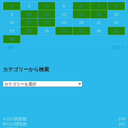
2
3
4
5
6
7
8
9
10
11
12
13
14
15
16
17
18
19
20
21
22
23
24
25
26
27
28
29
30
« 8月
10月 »
カテゴリーから検索
カ
テ
ゴ
リ
ー
か
ら
今日の閲覧数:
248
検
昨日の閲覧数:
255
索