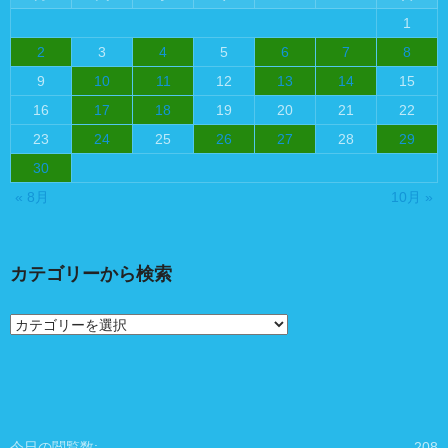
1
2
3
4
5
6
7
8
9
10
11
12
13
14
15
16
17
18
19
20
21
22
23
24
25
26
27
28
29
30
« 8月
10月 »
カテゴリーから検索
カ
テ
ゴ
リ
ー
か
ら
今日の閲覧数:
208
検