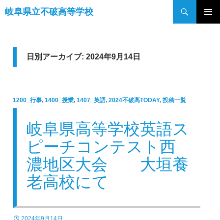
検
岐阜県立不破高等学校
索
コ
メインメ
ン
ニュー
テ
ン
日別アーカイブ: 2024年9月14日
ツ
へ
ス
1200_行事
,
1400_授業
,
1407_英語
,
2024不破高TODAY
,
投稿一覧
キ
ッ
岐阜県高等学校英語ス
プ
ピーチコンテスト西
濃地区大会 大垣養
老高校にて
2024年9月14日