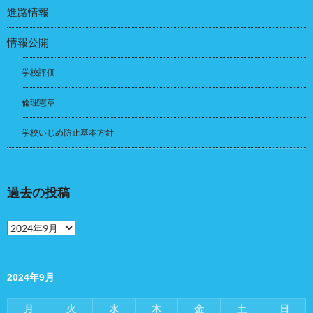
進路情報
情報公開
学校評価
倫理憲章
学校いじめ防止基本方針
過去の投稿
過
去
の
投
稿
2024年9月
月
火
水
木
金
土
日