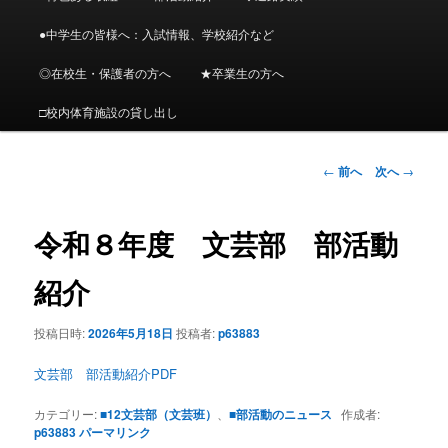
イ
メ
ニ
●中学生の皆様へ：入試情報、学校紹介など
ン
ュ
ー
◎在校生・保護者の方へ
★卒業生の方へ
コ
□校内体育施設の貸し出し
ン
投
←
前へ
次へ
→
テ
稿
ナ
ン
ビ
令和８年度 文芸部 部活動
ゲ
ツ
ー
紹介
シ
へ
ョ
投稿日時:
2026年5月18日
投稿者:
p63883
ン
移
文芸部 部活動紹介PDF
動
カテゴリー:
■12文芸部（文芸班）
、
■部活動のニュース
作成者:
p63883
パーマリンク