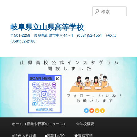
検
索
岐阜県立山県高等学校
〒501-2258 岐阜県山県市中洞44－1 (0581)52-1551 FAXは
(0581)52-2186
メ
ホーム（授業や行事のニュース）
☆学校概要
メ
イ
ン
○特色ある取組
■部活動紹介
◆進路実績