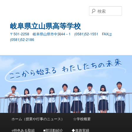
検
索
岐阜県立山県高等学校
〒501-2258 岐阜県山県市中洞44－1 (0581)52-1551 FAXは
(0581)52-2186
メ
ホーム（授業や行事のニュース）
☆学校概要
メ
イ
ン
○特色ある取組
■部活動紹介
◆進路実績
イ