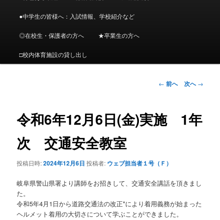
メ
ニ
●中学生の皆様へ：入試情報、学校紹介など
ン
ュ
ー
◎在校生・保護者の方へ
★卒業生の方へ
コ
□校内体育施設の貸し出し
ン
投
←
前へ
次へ
→
テ
稿
ナ
ン
ビ
令和6年12月6日(金)実施 1年
ゲ
ツ
ー
次 交通安全教室
シ
へ
ョ
投稿日時:
2024年12月6日
投稿者:
ウェブ担当者１号（Ｆ）
ン
移
岐阜県警山県署より講師をお招きして、交通安全講話を頂きまし
動
た。
令和5年4月1日から道路交通法の改正*により着用義務が始まった
ヘルメット着用の大切さについて学ぶことができました。