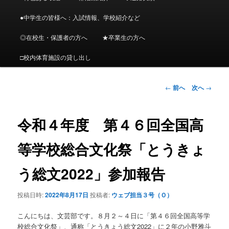
イ
メ
ニ
●中学生の皆様へ：入試情報、学校紹介など
ン
ュ
ー
◎在校生・保護者の方へ
★卒業生の方へ
コ
□校内体育施設の貸し出し
ン
投
←
前へ
次へ
→
テ
稿
ナ
ン
ビ
令和４年度 第４６回全国高
ゲ
ツ
ー
等学校総合文化祭「とうきょ
シ
へ
ョ
う総文2022」参加報告
ン
移
投稿日時:
2022年8月17日
投稿者:
ウェブ担当３号（Ｏ）
動
こんにちは、文芸部です。８月２～４日に「第４６回全国高等学
校総合文化祭」、通称「とうきょう総文2022」に２年の小野雅斗