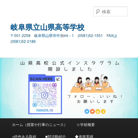
検
索
岐阜県立山県高等学校
〒501-2258 岐阜県山県市中洞44－1 (0581)52-1551 FAXは
(0581)52-2186
メ
ホーム（授業や行事のニュース）
☆学校概要
メ
イ
ン
○特色ある取組
■部活動紹介
◆進路実績