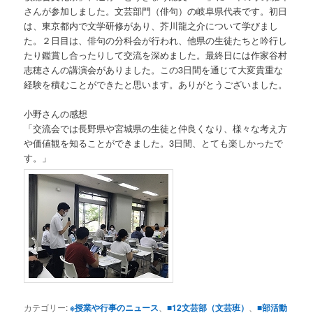
さんが参加しました。文芸部門（俳句）の岐阜県代表です。初日
は、東京都内で文学研修があり、芥川龍之介について学びまし
た。２日目は、俳句の分科会が行われ、他県の生徒たちと吟行し
たり鑑賞し合ったりして交流を深めました。最終日には作家谷村
志穂さんの講演会がありました。この3日間を通じて大変貴重な
経験を積むことができたと思います。ありがとうございました。
小野さんの感想
「交流会では長野県や宮城県の生徒と仲良くなり、様々な考え方
や価値観を知ることができました。3日間、とても楽しかったで
す。」
カテゴリー:
※授業や行事のニュース
、
■12文芸部（文芸班）
、
■部活動