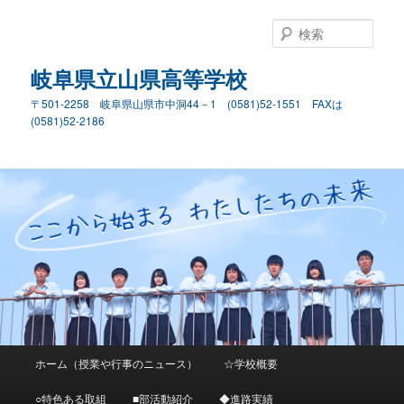
検
索
岐阜県立山県高等学校
〒501-2258 岐阜県山県市中洞44－1 (0581)52-1551 FAXは
(0581)52-2186
メ
ホーム（授業や行事のニュース）
☆学校概要
メ
イ
ン
○特色ある取組
■部活動紹介
◆進路実績
イ