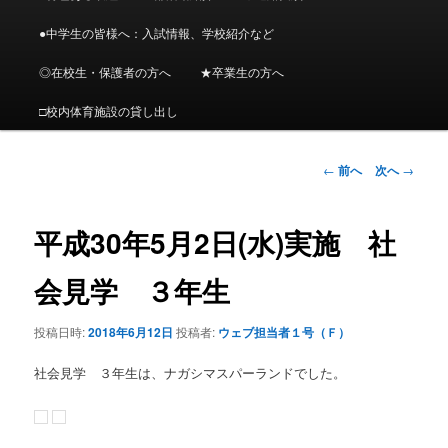
メ
ニ
●中学生の皆様へ：入試情報、学校紹介など
ン
ュ
ー
◎在校生・保護者の方へ
★卒業生の方へ
コ
□校内体育施設の貸し出し
ン
投
←
前へ
次へ
→
テ
稿
ナ
ン
ビ
平成30年5月2日(水)実施 社
ゲ
ツ
ー
会見学 ３年生
シ
へ
ョ
投稿日時:
2018年6月12日
投稿者:
ウェブ担当者１号（Ｆ）
ン
移
社会見学 ３年生は、ナガシマスパーランドでした。
動