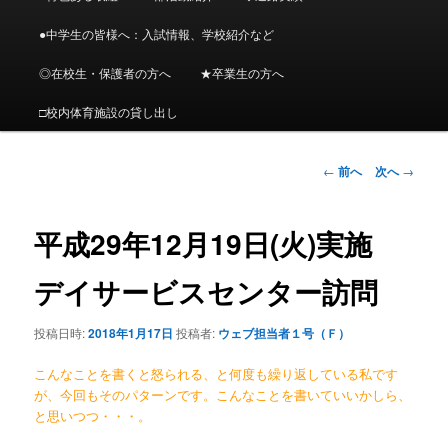
イ
メ
ニ
●中学生の皆様へ：入試情報、学校紹介など
ン
ュ
ー
◎在校生・保護者の方へ
★卒業生の方へ
コ
□校内体育施設の貸し出し
ン
投
←
前へ
次へ
→
テ
稿
ナ
ン
ビ
平成29年12月19日(火)実施
ゲ
ツ
ー
デイサービスセンター訪問
シ
へ
ョ
投稿日時:
2018年1月17日
投稿者:
ウェブ担当者１号（Ｆ）
ン
移
こんなことを書くと怒られる、と何度も繰り返している私です
動
が、今回もそのパターンです。こんなことを書いていいかしら、
と思いつつ・・・。