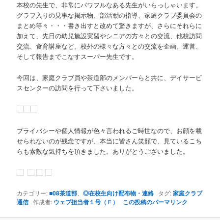
本校の先生で、非常にパワフルなある先生がいらっしゃいます。
グラフ入りの見事な掲示物、部活動の指導、家庭クラブ委員会の
まとめ等々・・・書き出すと改めて驚きますが、さらにそれらに
加えて、先日の幼児施設実習やシニアの方々との交流、他校訪問
交流、食育講座など、校外の様々な方々との交流を企画、運営、
そして報告までこなすスーパー先生です。
今回は、家庭クラブ員や茶道部のメンバーらと共に、デイサービ
スセンターの訪問を行って下さいました。
プライバシーや個人情報が色々言われるご時世なので、お顔を載
せられないのが残念ですが、本当に皆さん笑顔で、見ているこち
らも素敵な気持ちを頂きました。ありがとうございました。
カテゴリー:
■08茶道部
、
◎在校生向け配布物・連絡
タグ:
家庭クラブ
通信
作成者:
ウェブ担当者１号（Ｆ）
この投稿のパーマリンク