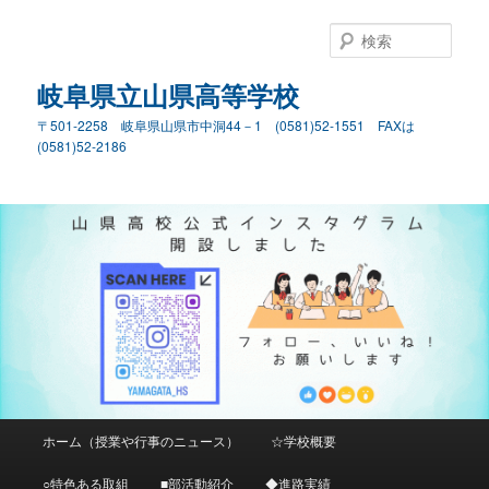
検
索
岐阜県立山県高等学校
〒501-2258 岐阜県山県市中洞44－1 (0581)52-1551 FAXは
(0581)52-2186
メ
ホーム（授業や行事のニュース）
☆学校概要
メ
イ
ン
○特色ある取組
■部活動紹介
◆進路実績