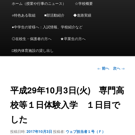
メ
ホーム（授業や行事のニュース）
☆学校概要
メ
イ
ン
○特色ある取組
■部活動紹介
◆進路実績
イ
メ
ニ
●中学生の皆様へ：入試情報、学校紹介など
ン
ュ
ー
◎在校生・保護者の方へ
★卒業生の方へ
コ
□校内体育施設の貸し出し
ン
投
←
前へ
次へ
→
テ
稿
ナ
ン
ビ
平成29年10月3日(火) 専門高
ゲ
ツ
ー
校等１日体験入学 １日目で
シ
へ
ョ
した
ン
移
投稿日時:
2017年10月3日
投稿者:
ウェブ担当者１号（Ｆ）
動