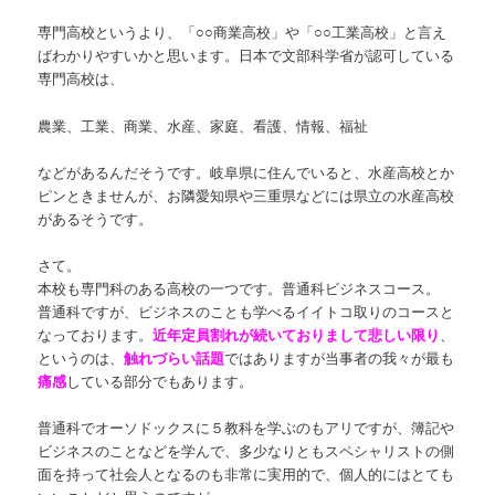
専門高校というより、「○○商業高校」や「○○工業高校」と言え
ばわかりやすいかと思います。日本で文部科学省が認可している
専門高校は、
農業、工業、商業、水産、家庭、看護、情報、福祉
などがあるんだそうです。岐阜県に住んでいると、水産高校とか
ピンときませんが、お隣愛知県や三重県などには県立の水産高校
があるそうです。
さて。
本校も専門科のある高校の一つです。普通科ビジネスコース。
普通科ですが、ビジネスのことも学べるイイトコ取りのコースと
なっております。
近年定員割れが続いておりまして悲しい限り
、
というのは、
触れづらい話題
ではありますが当事者の我々が最も
痛感
している部分でもあります。
普通科でオーソドックスに５教科を学ぶのもアリですが、簿記や
ビジネスのことなどを学んで、多少なりともスペシャリストの側
面を持って社会人となるのも非常に実用的で、個人的にはとても