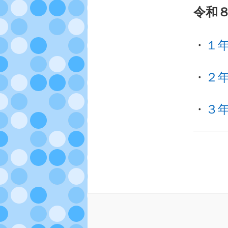
令和
・
１
・
２
・
３