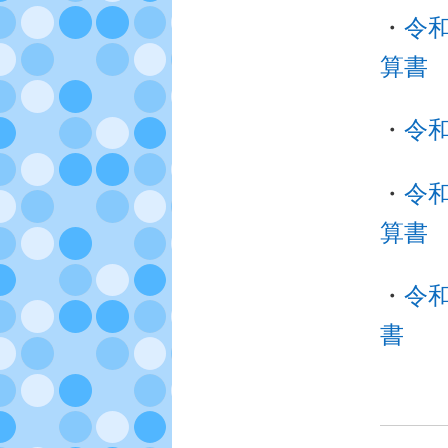
テ
・
令
ン
算書
ツ
・
令
へ
・
令
移
算書
動
・
令
書