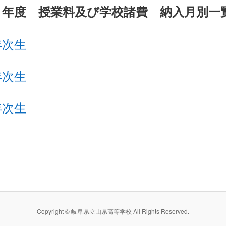
８年度 授業料及び学校諸費 納入月別一
年次生
年次生
年次生
Copyright © 岐阜県立山県高等学校 All Rights Reserved.