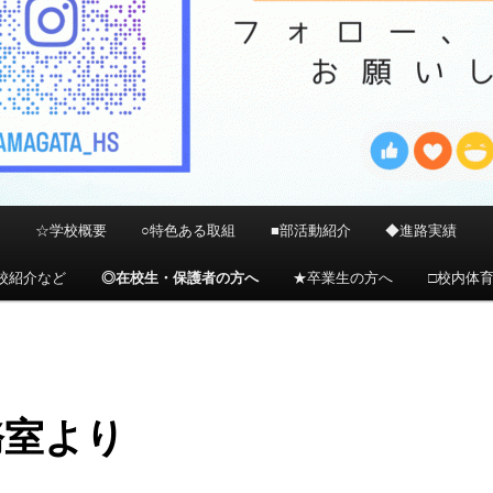
）
☆学校概要
○特色ある取組
■部活動紹介
◆進路実績
校紹介など
◎在校生・保護者の方へ
★卒業生の方へ
□校内体
務室より