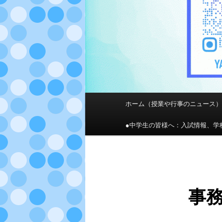
メ
ホーム（授業や行事のニュース
メ
イ
ン
●中学生の皆様へ：入試情報、学
イ
メ
ニ
ン
ュ
ー
コ
事
ン