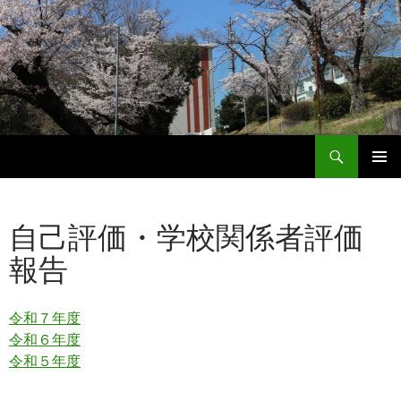
検
岐阜県立土岐商業高等学校
索
コ
メインメ
ン
ニュー
テ
自己評価・学校関係者評価
ン
ツ
報告
へ
ス
キ
令和７年度
ッ
令和６年度
プ
令和５年度