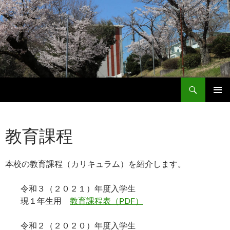
検
岐阜県立土岐商業高等学校
索
コ
メインメ
ン
ニュー
テ
教育課程
ン
ツ
へ
ス
本校の教育課程（カリキュラム）を紹介します。
キ
ッ
令和３（２０２１）年度入学生
プ
現１年生用
教育課程表（PDF）
令和２（２０２０）年度入学生