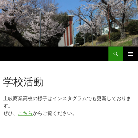
検
岐阜県立土岐商業高等学校
索
コ
メインメ
ン
ニュー
テ
学校活動
ン
ツ
へ
ス
土岐商業高校の様子はインスタグラムでも更新しておりま
キ
す。
ッ
ぜひ、
こちら
からご覧ください。
プ