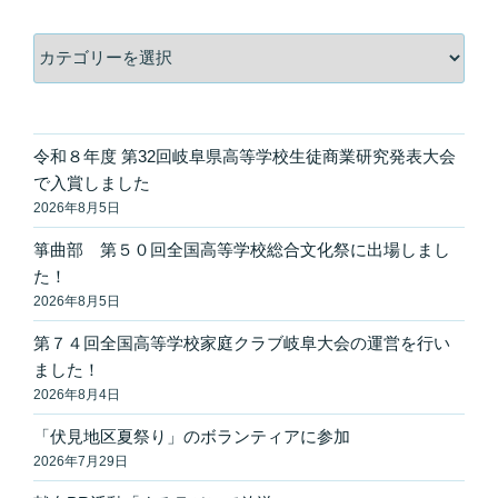
カ
テ
ゴ
リ
ー
令和８年度 第32回岐阜県高等学校生徒商業研究発表大会
で入賞しました
2026年8月5日
箏曲部 第５０回全国高等学校総合文化祭に出場しまし
た！
2026年8月5日
第７４回全国高等学校家庭クラブ岐阜大会の運営を行い
ました！
2026年8月4日
「伏見地区夏祭り」のボランティアに参加
2026年7月29日