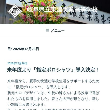
コ
岐阜県立東濃実業高等学校
ン
テ
心をうごかし 人をつなぎ 未来をつくりだす
ン
ツ
メニュー
へ
ス
キ
日:
2025年12月26日
ッ
プ
投
2025年12月26日
稿
来年度より「指定ポロシャツ」導入決定！
日:
来年度から、夏季の快適な学校生活をサポートするため
に 「指定ポロシャツ」 を導入します。
胸元のロゴデザインは、生徒の皆さんによる投票で選ば
れたものを採用しました。皆さんの声が形となり、新し
い制服に反映されます。