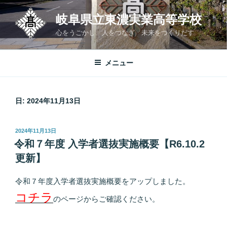
コ
岐阜県立東濃実業高等学校
ン
テ
心をうごかし 人をつなぎ 未来をつくりだす
ン
ツ
メニュー
へ
ス
キ
日:
2024年11月13日
ッ
プ
投
2024年11月13日
稿
令和７年度 入学者選抜実施概要【R6.10.2
日:
更新】
令和７年度入学者選抜実施概要をアップしました。
コチラ
のページからご確認ください。