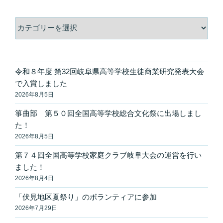
カ
テ
ゴ
リ
ー
令和８年度 第32回岐阜県高等学校生徒商業研究発表大会
で入賞しました
2026年8月5日
箏曲部 第５０回全国高等学校総合文化祭に出場しまし
た！
2026年8月5日
第７４回全国高等学校家庭クラブ岐阜大会の運営を行い
ました！
2026年8月4日
「伏見地区夏祭り」のボランティアに参加
2026年7月29日