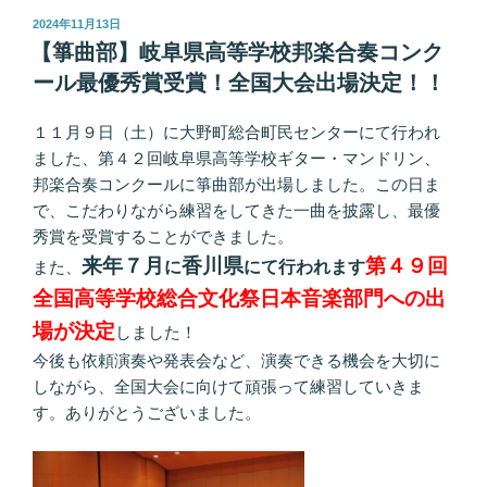
投
2024年11月13日
稿
【箏曲部】岐阜県高等学校邦楽合奏コンク
日:
ール最優秀賞受賞！全国大会出場決定！！
１１月９日（土）に大野町総合町民センターにて行われ
ました、第４２回岐阜県高等学校ギター・マンドリン、
邦楽合奏コンクールに箏曲部が出場しました。この日ま
で、こだわりながら練習をしてきた一曲を披露し、最優
秀賞を受賞することができました。
来年７月
香川県
第４９回
また、
に
にて行われます
全国高等学校総合文化祭日本音楽部門への出
場が決定
しました！
今後も依頼演奏や発表会など、演奏できる機会を大切に
しながら、全国大会に向けて頑張って練習していきま
す。ありがとうございました。