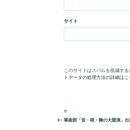
サイト
このサイトはスパムを低減するため
トデータの処理方法の詳細はこ
投
前
前
稿
の
箏曲部「音・唄・舞の大競演」出
投