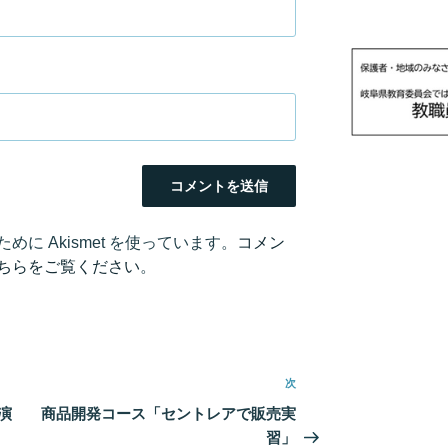
に Akismet を使っています。
コメン
ちらをご覧ください
。
次
次
の
演
商品開発コース「セントレアで販売実
投
習」