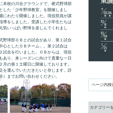
に本校の川合グラウンドで、硬式野球部
とした「少年野球教室」を開催しまし
週にわたり開催しました。現役部員が講
指導をしました。受講した小学生たちは
元気いっぱい野球を楽しんでくれまし
式野球部ＯＢとの試合があり、第１試合
中心としたＯＢチーム」。第２試合は
２試合を行いました。ＯＢからは、現役
もあり、来シーズンに向けて貴重な一日
２月の第１土曜日に開催しております。
足を運んでいただきたいと存じます。詳
谷）までお問い合わせください。
検
索
カ
テ