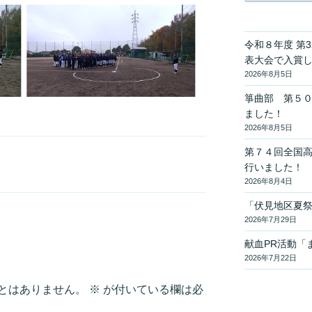
ゴ
リ
ー
令和８年度 第
表大会で入賞
2026年8月5日
箏曲部 第５
ました！
2026年8月5日
第７４回全国
行いました！
2026年8月4日
「伏見地区夏
2026年7月29日
献血PR活動「
2026年7月22日
とはありません。
※
が付いている欄は必