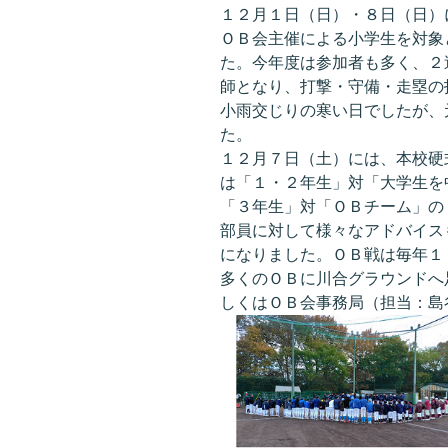
１２月１日（日）・８日（日）
ＯＢ会主催による小学生を対象
た。今年度は参加者も多く、２
師となり、打撃・守備・走塁の
小雨交じりの寒い日でしたが、
た。
１２月７日（土）には、本校硬
は「１・２年生」対「大学生を
「３年生」対「ＯＢチーム」の
部員に対して様々なアドバイス
になりました。ＯＢ戦は毎年１
多くのＯＢに川合グラウンドへ
しくはＯＢ会事務局（担当：島