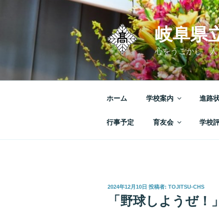
コ
ン
テ
岐阜県
ン
心をうごかし 人
ツ
へ
ス
キ
ホーム
学校案内
進路
ッ
プ
行事予定
育友会
学校
投
2024年12月10日
投稿者:
TOJITSU-CHS
稿
「野球しようぜ！
日: