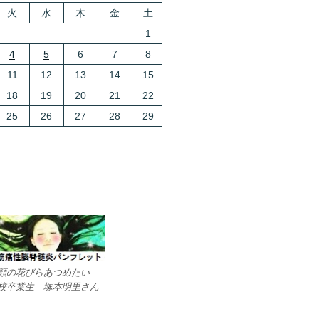
火
水
木
金
土
1
4
5
6
7
8
11
12
13
14
15
18
19
20
21
22
25
26
27
28
29
顔の花びらあつめたい
校卒業生 塚本明里さん