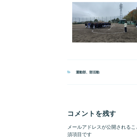
カ
運動部
、
部活動
テ
ゴ
リ
ー
コメントを残す
メールアドレスが公開されるこ
須項目です