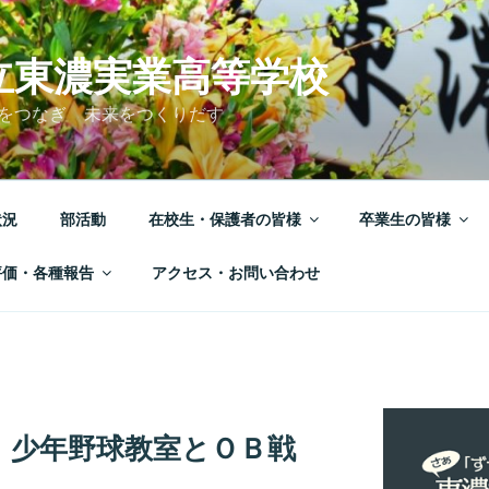
立東濃実業高等学校
をつなぎ 未来をつくりだす
状況
部活動
在校生・保護者の皆様
卒業生の皆様
評価・各種報告
アクセス・お問い合わせ
」少年野球教室とＯＢ戦