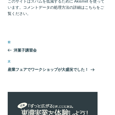
このサイトはスパムを低減するために Akismet を使って
います。
コメントデータの処理方法の詳細はこちらをご
覧ください
。
投
前
前
稿
の
洋菓子講習会
ナ
投
ビ
稿
次
次
ゲ
の
産業フェアでワークショップが大盛況でした！
投
ー
稿
シ
ョ
ン