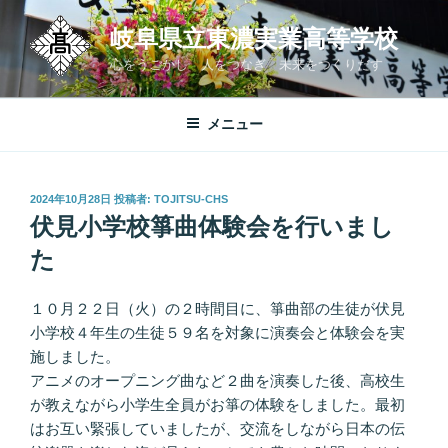
コ
岐阜県立東濃実業高等学校
ン
テ
心をうごかし 人をつなぎ 未来をつくりだす
ン
ツ
メニュー
へ
ス
キ
投
2024年10月28日
投稿者:
TOJITSU-CHS
ッ
稿
伏見小学校箏曲体験会を行いまし
プ
日:
た
１０月２２日（火）の２時間目に、箏曲部の生徒が伏見
小学校４年生の生徒５９名を対象に演奏会と体験会を実
施しました。
アニメのオープニング曲など２曲を演奏した後、高校生
が教えながら小学生全員がお箏の体験をしました。最初
はお互い緊張していましたが、交流をしながら日本の伝