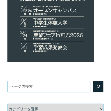
検
索
カ