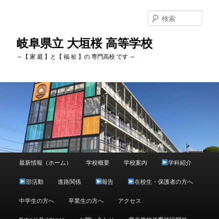
検
索
岐阜県立 大垣桜 高等学校
～【 家 庭 】と【 福 祉 】の 専門高校 です ～
メ
最新情報（ホーム）
学校概要
学校案内
学科紹介
メ
イ
ン
部活動
進路関係
報告
在校生・保護者の方へ
イ
メ
ニ
中学生の方へ
卒業生の方へ
アクセス
ン
ュ