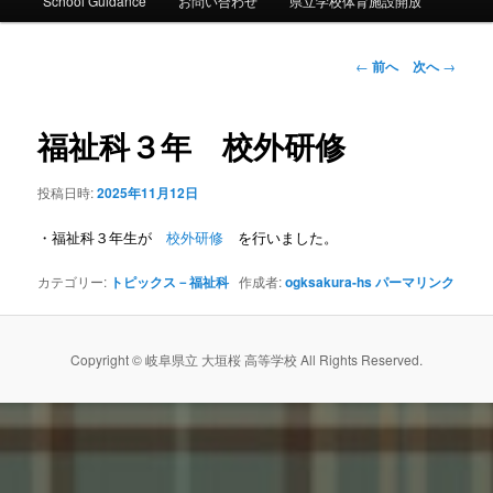
ー
School Guidance
お問い合わせ
県立学校体育施設開放
コ
ン
投
←
前へ
次へ
→
稿
ナ
テ
ビ
福祉科３年 校外研修
ゲ
ン
ー
投稿日時:
2025年11月12日
シ
ツ
ョ
・福祉科３年生が
校外研修
を行いました。
ン
へ
カテゴリー:
トピックス－福祉科
作成者:
ogksakura-hs
パーマリンク
移
動
Copyright © 岐阜県立 大垣桜 高等学校 All Rights Reserved.