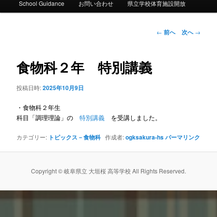
ー
School Guidance
お問い合わせ
県立学校体育施設開放
コ
ン
投
←
前へ
次へ
→
稿
ナ
テ
ビ
食物科２年 特別講義
ゲ
ン
ー
投稿日時:
2025年10月9日
シ
ツ
ョ
・食物科２年生
ン
へ
科目「調理理論」の
特別講義
を受講しました。
移
カテゴリー:
トピックス－食物科
作成者:
ogksakura-hs
パーマリンク
動
Copyright © 岐阜県立 大垣桜 高等学校 All Rights Reserved.