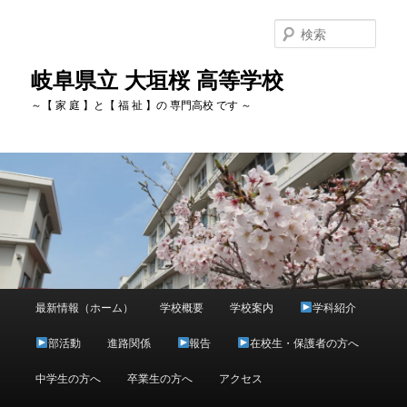
検
索
岐阜県立 大垣桜 高等学校
～【 家 庭 】と【 福 祉 】の 専門高校 です ～
メ
最新情報（ホーム）
学校概要
学校案内
学科紹介
メ
イ
ン
部活動
進路関係
報告
在校生・保護者の方へ
イ
メ
ニ
中学生の方へ
卒業生の方へ
アクセス
ン
ュ